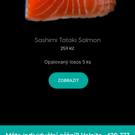
Sashimi Tataki Salmon
259
Kč
Opalovaný losos 5 ks
ZOBRAZIT
Máte individuální přání? Volejte +420 777