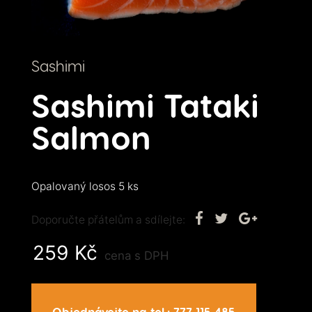
Sashimi
Sashimi Tataki
Salmon
Opalovaný losos 5 ks
Doporučte přátelům a sdílejte:
259
Kč
cena s DPH
Objednávejte na tel.:
777 115 485